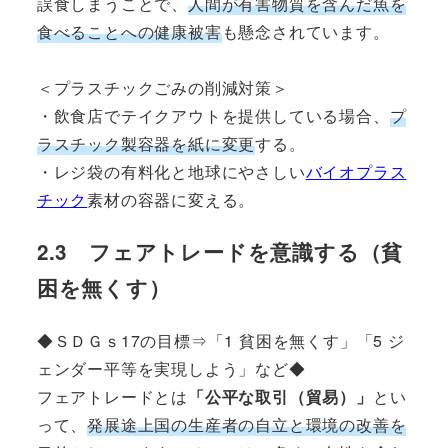
誤食しまうことで、
人間が有害物質を含んだ魚を
食べることへの健康被害
も懸念されています。
＜プラスチックごみの削減対策＞
・飲食店でテイクアウトを提供している場合、
プ
ラスチック製容器を紙に変更
する。
・レジ袋の有料化と地球にやさしい
バイオプラス
チック
素材の容器に変える。
2.3 フェアトレードを意識する（貧
困を無くす）
◆ＳＤＧｓ17の目標⇒「1 貧困を無くす」「5 ジ
ェンダー平等を実現しよう」など◆
フェアトレードとは
「公平な取引（貿易）」
とい
って、
発展途上国の生産者の自立と環境の改善を