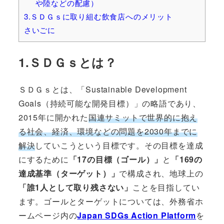
や陸などの配慮）
3.ＳＤＧｓに取り組む飲食店へのメリット
さいごに
1.ＳＤＧｓとは？
ＳＤＧｓとは、「Sustainable Development
Goals（持続可能な開発目標）」の略語であり、
2015年に開かれた
国連サミットで世界的に抱え
る社会、経済、環境などの問題を2030年までに
解決
していこうという目標です。その目標を達成
にするために
「17の目標（ゴール）」
と
「169の
達成基準（ターゲット）」
で構成され、地球上の
「誰1人として取り残さない」
ことを目指してい
ます。ゴールとターゲットについては、外務省ホ
ームページ内の
Japan SDGs Action Platform
を