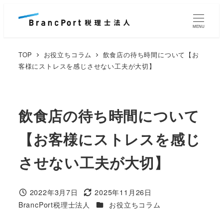
メ
イ
MENU
ン
コ
TOP
お役立ちコラム
飲食店の待ち時間について【お
ン
客様にストレスを感じさせない工夫が大切】
テ
ン
ツ
飲食店の待ち時間について
へ
【お客様にストレスを感じ
移
動
させない工夫が大切】
2022年3月7日
2025年11月26日
投稿日
更新日
カテゴリー
BrancPort税理士法人
お役立ちコラム
著
者