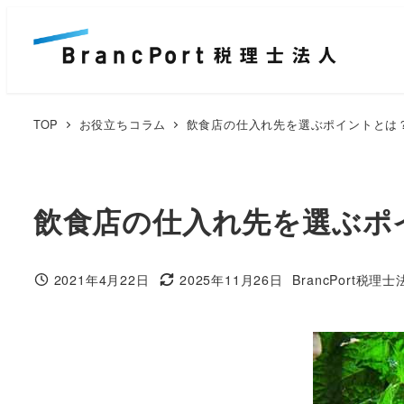
メ
イ
ン
コ
ン
TOP
お役立ちコラム
飲食店の仕入れ先を選ぶポイントとは
テ
ン
ツ
飲食店の仕入れ先を選ぶポ
へ
移
動
2021年4月22日
2025年11月26日
BrancPort税理
投稿日
更新日
著
者