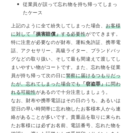
従業員が誤って忘れ物を持ち帰ってしまっ
たケース
上記のように全て紛失してしまった場合、
お客様
に対して
「損害賠償」
する必要性
がでてきます。
特に注意が必要なのが財布、運転免許証、携帯電
話、アクセサリー、高級ライター、ブランドバッ
グなどの取り扱い、そして最も間違えて渡してし
まいやすい物がコートです。また、忘れ物を従業
員が持ち帰って次の日に
警察に届けるつもりだっ
たが、忘れてしまった場合でも
「窃盗罪」
に問わ
れる可能性
があるので十分注意しましょう。
なお、財布や携帯電話はその日のうち、あるいは
翌日の早い時間帯に忘れ物したお客様本人から連
絡があることが多いです。貴重品を取りに来られ
たお客様には必ずお名前、電話番号、忘れた物を