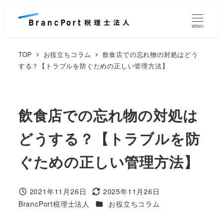
メ
イ
MENU
ン
コ
TOP
お役立ちコラム
飲食店での忘れ物の対処はどう
ン
する？【トラブルを防ぐための正しい管理方法】
テ
ン
ツ
飲食店での忘れ物の対処は
へ
どうする？【トラブルを防
移
動
ぐための正しい管理方法】
2021年11月26日
2025年11月26日
投稿日
更新日
カテゴリー
BrancPort税理士法人
お役立ちコラム
著
者