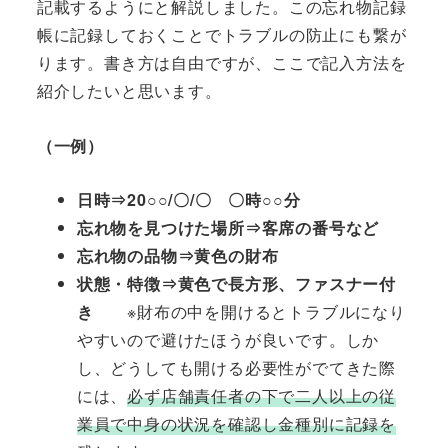
記載するようにと解説しました。この忘れ物記録
帳に記録しておくことでトラブルの防止にも繋が
ります。書き方は自由ですが、ここで記入方法を
紹介したいと思います。
（一例）
日時⇒20○○/〇/〇 〇時○○分
忘れ物を見つけた場所⇒客席の番号など
忘れ物の品物⇒黄色の財布
状態・特徴⇒黄色で長方形、ファスナー付
き
※財布の中を開けるとトラブルになり
やすいので避けたほうが良いです。しか
し、どうしても開ける必要性がでてきた際
には、
必ず店舗責任者の下で二人以上の従
業員で中身の状況を確認し金種別に記録を