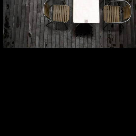
メ
イ
ン
コ
ン
テ
ン
ツ
へ
移
動