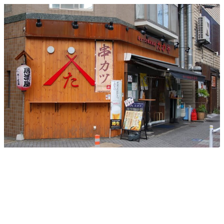
メ
イ
ン
コ
ン
テ
ン
ツ
へ
移
動