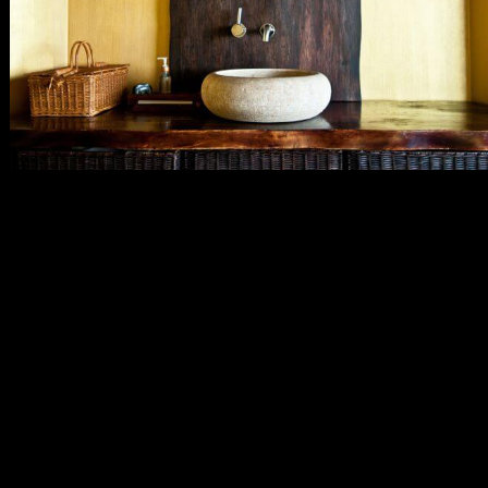
メ
イ
ン
コ
ン
テ
ン
ツ
へ
移
動