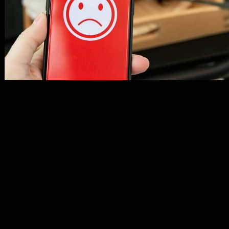
メ
イ
ン
コ
ン
テ
ン
ツ
へ
移
動