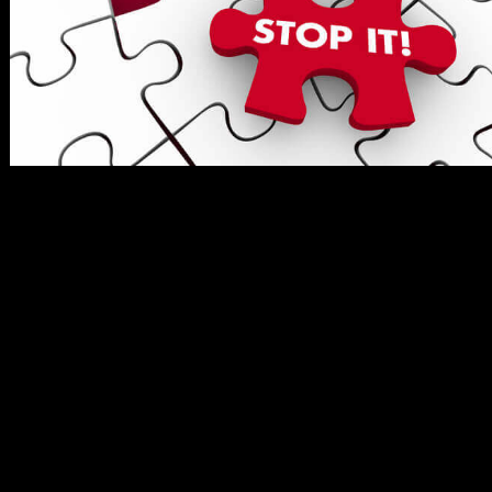
メ
イ
ン
コ
ン
テ
ン
ツ
へ
移
動