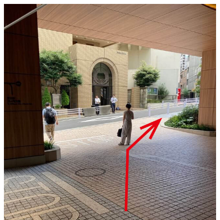
メ
イ
ン
コ
ン
テ
ン
ツ
へ
移
動