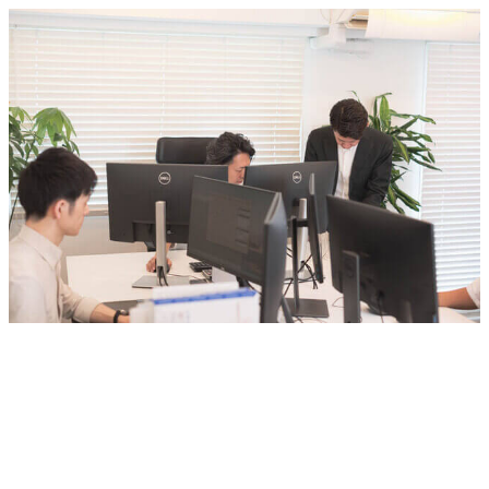
メ
イ
ン
コ
ン
テ
ン
ツ
へ
移
動