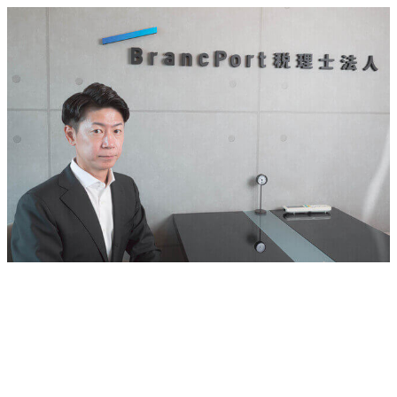
メ
イ
ン
コ
ン
テ
ン
ツ
へ
移
動