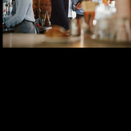
メ
イ
ン
コ
ン
テ
ン
ツ
へ
移
動