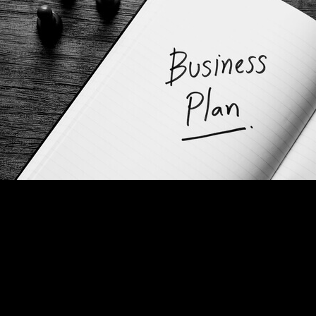
メ
イ
ン
コ
ン
テ
ン
ツ
へ
移
動