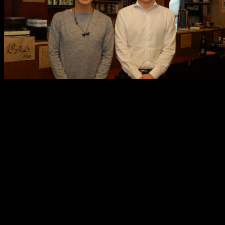
メ
イ
ン
コ
ン
テ
ン
ツ
へ
移
動