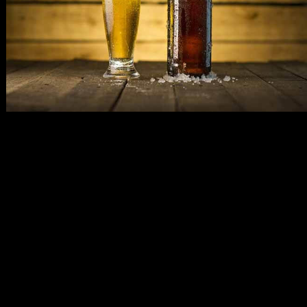
メ
イ
ン
コ
ン
テ
ン
ツ
へ
移
動